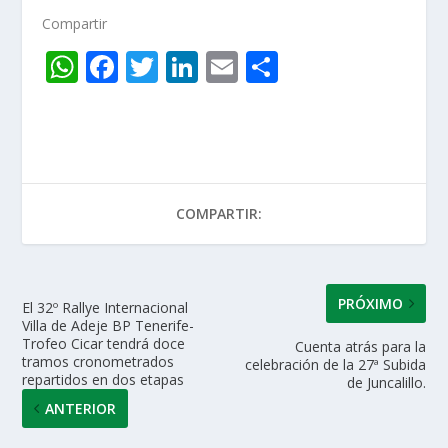
Compartir
W
F
T
Li
E
C
h
ac
w
n
m
o
at
e
itt
k
ai
m
s
b
er
e
l
p
A
o
dI
ar
COMPARTIR:
p
o
n
ti
p
k
r
PRÓXIMO
El 32º Rallye Internacional
Villa de Adeje BP Tenerife-
Trofeo Cicar tendrá doce
Cuenta atrás para la
tramos cronometrados
celebración de la 27ª Subida
repartidos en dos etapas
de Juncalillo.
ANTERIOR