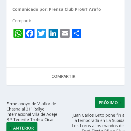
Comunicado por: Prensa Club ProGT Arafo
Compartir
W
F
T
Li
E
C
h
ac
w
n
m
o
at
e
itt
k
ai
m
s
b
er
e
l
p
A
o
dI
ar
COMPARTIR:
p
o
n
ti
p
k
r
PRÓXIMO
Firme apoyo de Vilaflor de
Chasna al 31º Rallye
Internacional Villa de Adeje
Juan Carlos Brito pone fin a
BP Tenerife Trofeo Cicar
la temporada en La Subida
Los Loros a los mandos del
ANTERIOR
Ford Fiesta R5 de Félix