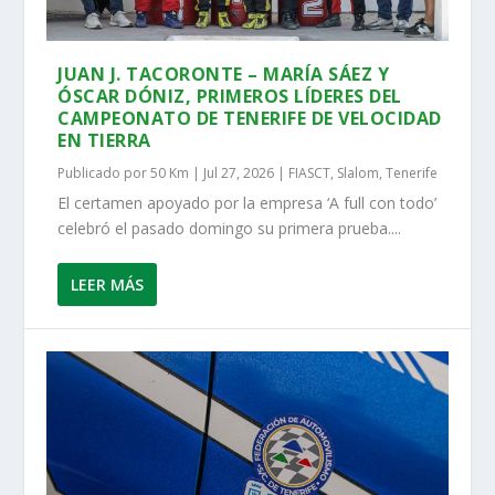
JUAN J. TACORONTE – MARÍA SÁEZ Y
ÓSCAR DÓNIZ, PRIMEROS LÍDERES DEL
CAMPEONATO DE TENERIFE DE VELOCIDAD
EN TIERRA
Publicado por
50 Km
|
Jul 27, 2026
|
FIASCT
,
Slalom
,
Tenerife
El certamen apoyado por la empresa ‘A full con todo’
celebró el pasado domingo su primera prueba....
LEER MÁS