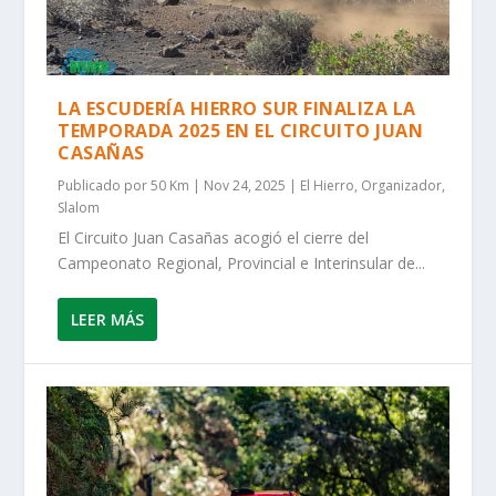
LA ESCUDERÍA HIERRO SUR FINALIZA LA
TEMPORADA 2025 EN EL CIRCUITO JUAN
CASAÑAS
Publicado por
50 Km
|
Nov 24, 2025
|
El Hierro
,
Organizador
,
Slalom
El Circuito Juan Casañas acogió el cierre del
Campeonato Regional, Provincial e Interinsular de...
LEER MÁS