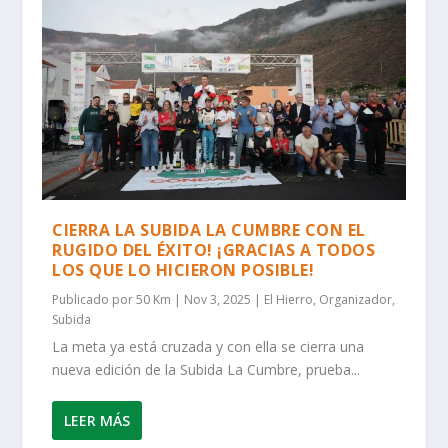
CIERRA LA SUBIDA LA CUMBRE CON EL
RUGIDO DEL ÉXITO! ¡GRACIAS A TODOS
LOS QUE LO HICIERON POSIBLE!
Publicado por
50 Km
|
Nov 3, 2025
|
El Hierro
,
Organizador
,
Subida
La meta ya está cruzada y con ella se cierra una
nueva edición de la Subida La Cumbre, prueba...
LEER MÁS