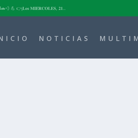
📽🚗💨 💪 👉¡𝐋𝐨𝐬 𝐌𝐈𝐄́𝐑𝐂𝐎𝐋𝐄𝐒, 𝟐𝟏...
NICIO
NOTICIAS
MULTI