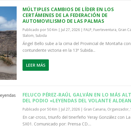
MÚLTIPLES CAMBIOS DE LÍDER EN LOS
CERTÁMENES DE LA FEDERACIÓN DE
AUTOMOVILISMO DE LAS PALMAS
Publicado por
50 Km
|
Jul 27, 2026
|
FALP
,
Fuerteventura
,
Gran Ca
Slalom
,
Subida
Ángel Bello sube a la cima del Provincial de Montaña con
contundente victoria en la 13ª Subida...
LEER MÁS
FELUCO PÉREZ-RAÚL GALVÁN EN LO MÁS AL
DEL PODIO «LEYENDAS DEL VOLANTE ALDEA
Publicado por
50 Km
|
Jul 27, 2026
|
Gran Canaria
,
Organizador
,
En car-cross, triunfo del tinerfeño Yeray González con L
SX01. Comunicado por: Prensa CD....