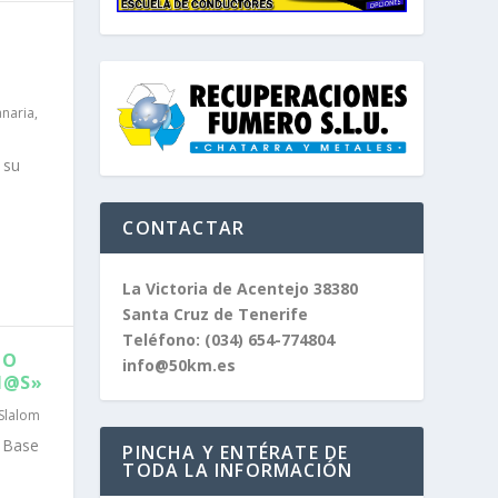
naria
,
 su
CONTACTAR
La Victoria de Acentejo 38380
Santa Cruz de Tenerife
Teléfono:
(034) 654-774804
TO
info@50km.es
N@S»
Slalom
a Base
PINCHA Y ENTÉRATE DE
TODA LA INFORMACIÓN