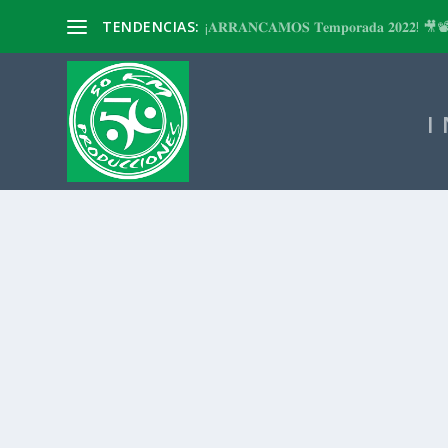
TENDENCIAS:
¡𝐀𝐑𝐑𝐀𝐍𝐂𝐀𝐌𝐎𝐒 𝐓𝐞𝐦𝐩𝐨𝐫𝐚𝐝𝐚 𝟐𝟎𝟐𝟐! 🎥
I