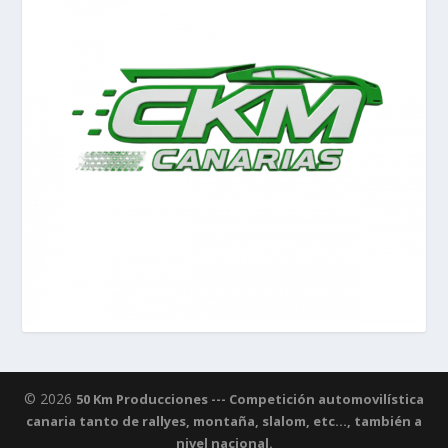
© 2026
50 Km Producciones --- Competición automovilística
canaria tanto de rallyes, montaña, slalom, etc..., también a
nivel nacional.