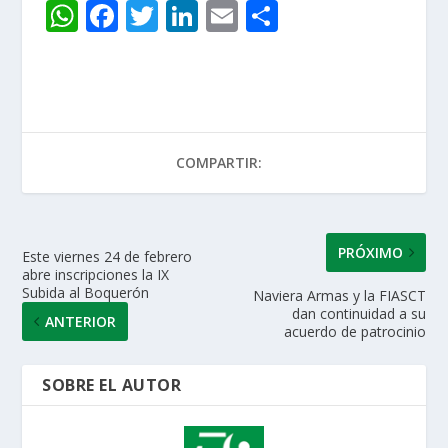
W
F
T
Li
E
C
h
ac
w
n
m
o
at
e
itt
k
ai
m
s
b
er
e
l
p
A
o
dI
ar
COMPARTIR:
p
o
n
ti
p
k
r
PRÓXIMO
Este viernes 24 de febrero
abre inscripciones la IX
Subida al Boquerón
Naviera Armas y la FIASCT
dan continuidad a su
ANTERIOR
acuerdo de patrocinio
SOBRE EL AUTOR