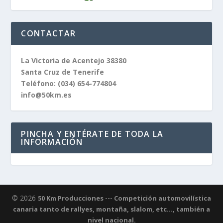
CONTACTAR
La Victoria de Acentejo 38380
Santa Cruz de Tenerife
Teléfono:
(034) 654-774804
info@50km.es
PINCHA Y ENTÉRATE DE TODA LA
INFORMACIÓN
© 2026
50 Km Producciones --- Competición automovilística
canaria tanto de rallyes, montaña, slalom, etc..., también a
nivel nacional.