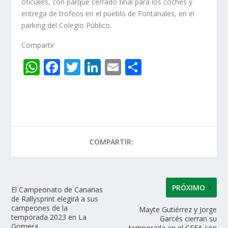
oficiales, con parque cerrado final para los coches y
entrega de trofeos en el pueblo de Fontanales, en el
parking del Colegio Público.
Compartir
W
F
T
Li
E
C
h
ac
w
n
m
o
at
e
itt
k
ai
m
s
b
er
e
l
p
A
o
dI
ar
COMPARTIR:
p
o
n
ti
p
k
r
PRÓXIMO
El Campeonato de Canarias
de Rallysprint elegirá a sus
campeones de la
Mayte Gutiérrez y Jorge
temporada 2023 en La
Garcés cierran su
Gomera
temporada en el CEEA con