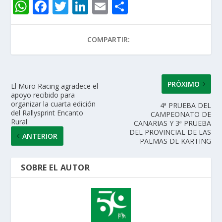
W
F
T
Li
E
C
h
ac
w
n
m
o
at
e
itt
k
ai
m
COMPARTIR:
s
b
er
e
l
p
A
o
dI
ar
p
o
n
ti
PRÓXIMO
El Muro Racing agradece el
apoyo recibido para
p
k
r
organizar la cuarta edición
4ª PRUEBA DEL
del Rallysprint Encanto
CAMPEONATO DE
Rural
CANARIAS Y 3ª PRUEBA
DEL PROVINCIAL DE LAS
ANTERIOR
PALMAS DE KARTING
SOBRE EL AUTOR