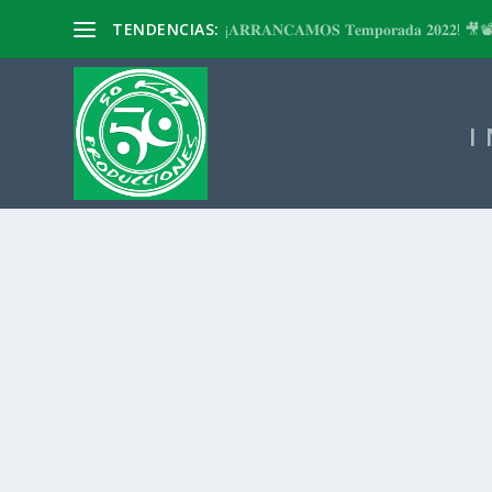
TENDENCIAS:
¡𝐀𝐑𝐑𝐀𝐍𝐂𝐀𝐌𝐎𝐒 𝐓𝐞𝐦𝐩𝐨𝐫𝐚𝐝𝐚 𝟐𝟎𝟐𝟐! 🎥
I