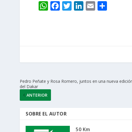
W
F
T
Li
E
C
h
ac
w
n
m
o
at
e
itt
k
ai
m
s
b
er
e
l
p
A
o
dI
ar
p
o
n
ti
p
k
r
Pedro Peñate y Rosa Romero, juntos en una nueva edició
del Dakar
ANTERIOR
SOBRE EL AUTOR
50 Km