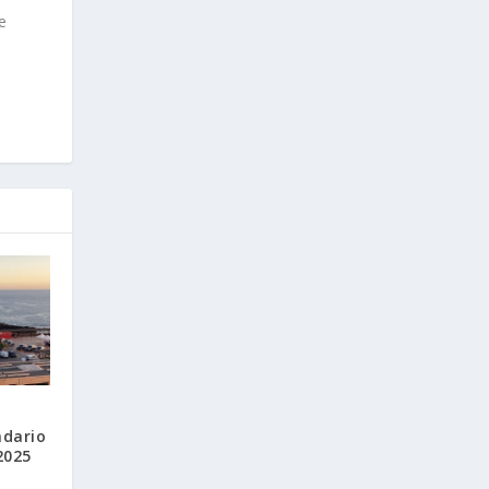
e
ndario
2025