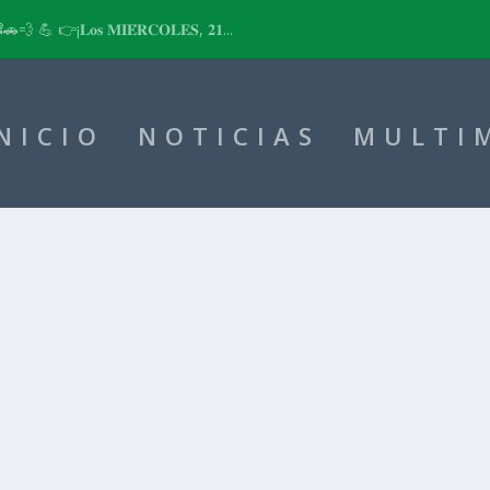
📽🚗💨 💪 👉¡𝐋𝐨𝐬 𝐌𝐈𝐄́𝐑𝐂𝐎𝐋𝐄𝐒, 𝟐𝟏...
NICIO
NOTICIAS
MULTI