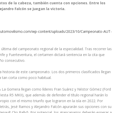
ntos de la cabeza, también cuenta con opciones. Entre los
jandro Falcón se juegan la victoria.
fcautomovilismo.com/wp-content/uploads/2023/10/Campeonato-AUT-
a última del campeonato regional de la especialidad. Tras recorrer las
ife y Fuerteventura, el certamen dictará sentencia en la cita que
ño consecutivo.
a historia de este campeonato. Los dos primeros clasificados llegan
a tan corta como poco habitual.
A La Gomera llegan como líderes Fran Suárez y Néstor Gómez (Ford
Fiesta R5 MKII), que además de defender el título regional harán lo
propio con el mismo triunfo que lograron en la isla en 2022. Por
detrás, Jesé Ramos y Alejandro Falcón apurarán sus opciones con su
Renault Clio Rally5. Por potencial, los grancanarios deberán esperar a