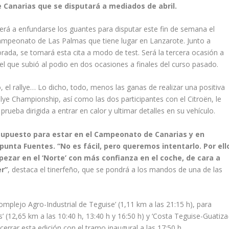
 Canarias que se disputará a mediados de abril.
verá a enfundarse los guantes para disputar este fin de semana el
 Campeonato de Las Palmas que tiene lugar en Lanzarote. Junto a
orada, se tomará esta cita a modo de test. Será la tercera ocasión a
l que subió al podio en dos ocasiones a finales del curso pasado.
o, el rallye… Lo dicho, todo, menos las ganas de realizar una positiva
lye Championship, así como las dos participantes con el Citroën, le
ueba dirigida a entrar en calor y ultimar detalles en su vehículo.
supuesto para estar en el Campeonato de Canarias y en
unta Fuentes. “No es fácil, pero queremos intentarlo. Por ell
zar en el ‘Norte’ con más confianza en el coche, de cara a
r”
, destaca el tinerfeño, que se pondrá a los mandos de una de las
omplejo Agro-Industrial de Teguise’ (1,11 km a las 21:15 h), para
 (12,65 km a las 10:40 h, 13:40 h y 16:50 h) y ‘Costa Teguise-Guatiza
cerrar esta edición con el tramo inaugural a las 17:50 h.