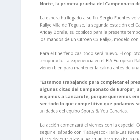
Norte, la primera prueba del Campeonato de
La espera ha llegado a su fin. Sergio Fuentes vol
Rallye Villa de Teguise, la segunda estación del
Ariday Bonilla, su copiloto para la presente temp
los mandos de un Citroën C3 Rally2, modelo con e
Para el tinerfeño casi todo será nuevo. El copilot
temporada. La experiencia en el FIA European Ral
vienen bien para mantener la calma antes de una pr
“Estamos trabajando para completar el pre
algunas citas del Campeonato de Europa”, ap
viajamos a Lanzarote, porque queremos empe
ser todo lo que competitivo que podamos se
unidades del equipo Sports & You Canarias.
La acción comenzará el viernes con la especial ‘C
seguir el sábado con ‘Tabayesco-Haría-Las Nieves’
El Mojón’ (14,50 km a las 11:40 h y 14:40 h), para 