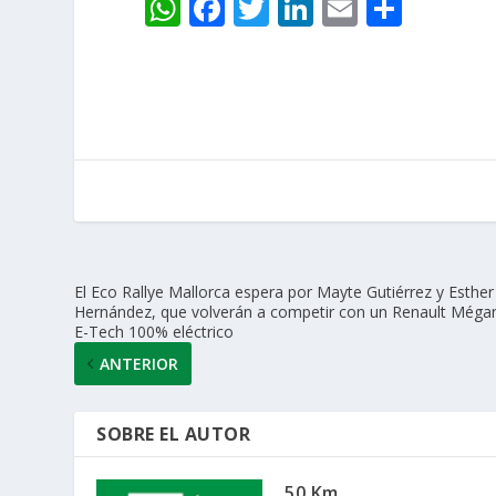
W
F
T
Li
E
C
h
ac
w
n
m
o
at
e
itt
k
ai
m
s
b
er
e
l
p
A
o
dI
ar
p
o
n
ti
p
k
r
El Eco Rallye Mallorca espera por Mayte Gutiérrez y Esther
Hernández, que volverán a competir con un Renault Méga
E-Tech 100% eléctrico
ANTERIOR
SOBRE EL AUTOR
50 Km