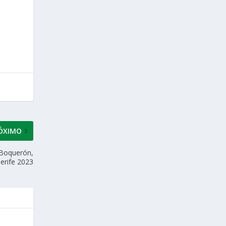
ÓXIMO
l Boquerón,
erife 2023