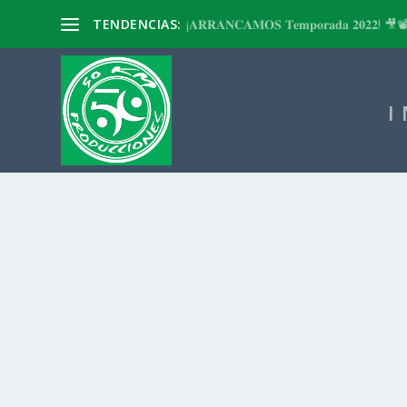
TENDENCIAS:
¡𝐀𝐑𝐑𝐀𝐍𝐂𝐀𝐌𝐎𝐒 𝐓𝐞𝐦𝐩𝐨𝐫𝐚𝐝𝐚 𝟐𝟎𝟐𝟐! 🎥
I