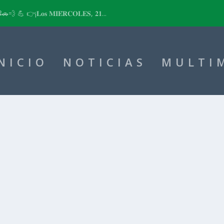
📽🚗💨 💪 👉¡𝐋𝐨𝐬 𝐌𝐈𝐄́𝐑𝐂𝐎𝐋𝐄𝐒, 𝟐𝟏...
NICIO
NOTICIAS
MULTI