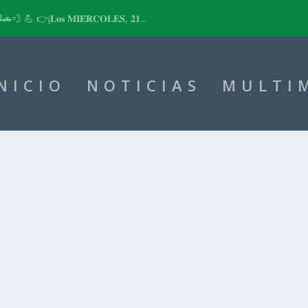
📽🚗💨 💪 👉¡𝐋𝐨𝐬 𝐌𝐈𝐄́𝐑𝐂𝐎𝐋𝐄𝐒, 𝟐𝟏...
NICIO
NOTICIAS
MULTI