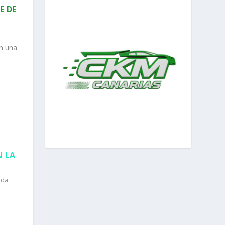
E DE
n una
N LA
ida