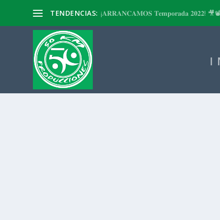
TENDENCIAS:
¡𝐀𝐑𝐑𝐀𝐍𝐂𝐀𝐌𝐎𝐒 𝐓𝐞𝐦𝐩𝐨𝐫𝐚𝐝𝐚 𝟐𝟎𝟐𝟐! 🎥
I