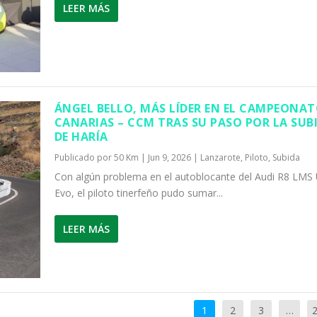
LEER MÁS
ÁNGEL BELLO, MÁS LÍDER EN EL CAMPEONAT
CANARIAS – CCM TRAS SU PASO POR LA SUB
DE HARÍA
Publicado por
50 Km
|
Jun 9, 2026
|
Lanzarote
,
Piloto
,
Subida
Con algún problema en el autoblocante del Audi R8 LMS 
Evo, el piloto tinerfeño pudo sumar...
LEER MÁS
1
2
3
…