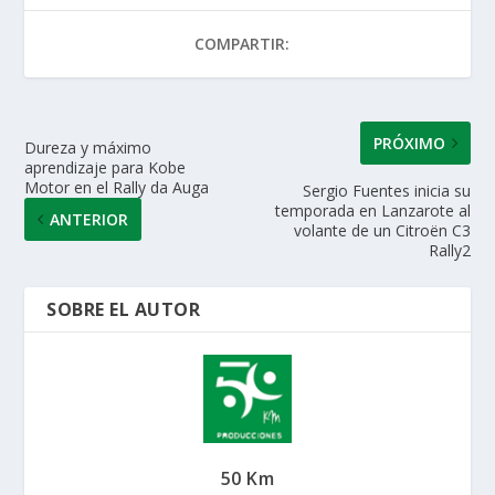
A
o
dI
ar
COMPARTIR:
p
o
n
ti
p
k
r
PRÓXIMO
Dureza y máximo
aprendizaje para Kobe
Motor en el Rally da Auga
Sergio Fuentes inicia su
temporada en Lanzarote al
ANTERIOR
volante de un Citroën C3
Rally2
SOBRE EL AUTOR
50 Km