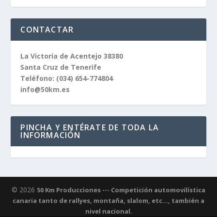
CONTACTAR
La Victoria de Acentejo 38380
Santa Cruz de Tenerife
Teléfono:
(034) 654-774804
info@50km.es
PINCHA Y ENTÉRATE DE TODA LA
INFORMACIÓN
© 2026
50 Km Producciones --- Competición automovilística
canaria tanto de rallyes, montaña, slalom, etc..., también a
nivel nacional.