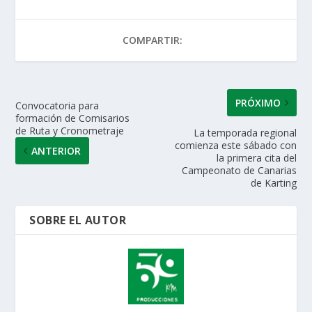
s
b
er
e
l
p
A
o
dI
ar
COMPARTIR:
p
o
n
ti
p
k
r
PRÓXIMO
Convocatoria para
formación de Comisarios
de Ruta y Cronometraje
La temporada regional
comienza este sábado con
ANTERIOR
la primera cita del
Campeonato de Canarias
de Karting
SOBRE EL AUTOR