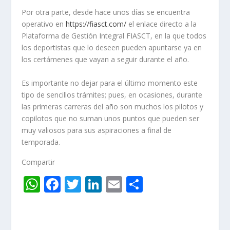
Por otra parte, desde hace unos días se encuentra
operativo en
https://fiasct.com/
el enlace directo a la
Plataforma de Gestión Integral FIASCT, en la que todos
los deportistas que lo deseen pueden apuntarse ya en
los certámenes que vayan a seguir durante el año.
Es importante no dejar para el último momento este
tipo de sencillos trámites; pues, en ocasiones, durante
las primeras carreras del año son muchos los pilotos y
copilotos que no suman unos puntos que pueden ser
muy valiosos para sus aspiraciones a final de
temporada.
Compartir
W
F
T
Li
E
C
h
ac
w
n
m
o
at
e
itt
k
ai
m