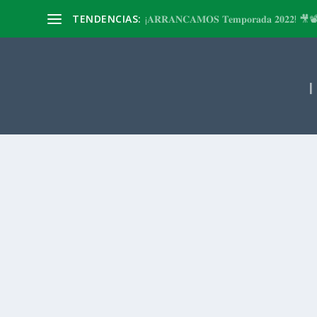
TENDENCIAS:
¡𝐀𝐑𝐑𝐀𝐍𝐂𝐀𝐌𝐎𝐒 𝐓𝐞𝐦𝐩𝐨𝐫𝐚𝐝𝐚 𝟐𝟎𝟐𝟐! 🎥