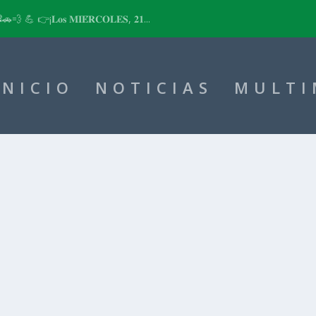
📽🚗💨 💪 👉¡𝐋𝐨𝐬 𝐌𝐈𝐄́𝐑𝐂𝐎𝐋𝐄𝐒, 𝟐𝟏...
INICIO
NOTICIAS
MULTI