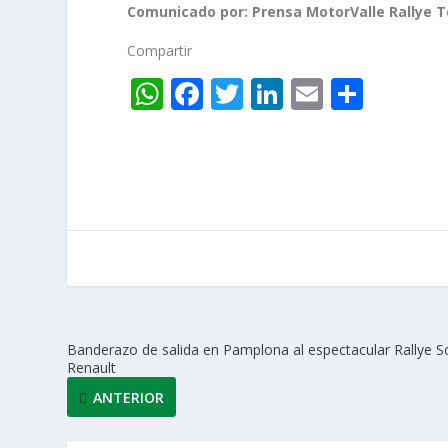
Comunicado por: Prensa MotorValle Rallye 
Compartir
W
F
T
Li
E
C
h
ac
w
n
m
o
at
e
itt
k
ai
m
s
b
er
e
l
p
A
o
dI
ar
p
o
n
ti
p
k
r
Banderazo de salida en Pamplona al espectacular Rallye S
Renault
ANTERIOR