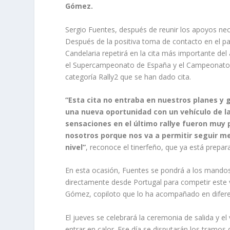
Gómez.
Sergio Fuentes, después de reunir los apoyos nece
Después de la positiva toma de contacto en el pas
Candelaria repetirá en la cita más importante del a
el Supercampeonato de España y el Campeonato de
categoría Rally2 que se han dado cita.
“Esta cita no entraba en nuestros planes y
una nueva oportunidad con un vehículo de la
sensaciones en el último rallye fueron muy 
nosotros porque nos va a permitir seguir me
nivel”
, reconoce el tinerfeño, que ya está prep
En esta ocasión, Fuentes se pondrá a los mandos
directamente desde Portugal para competir este v
Gómez, copiloto que lo ha acompañado en diferen
El jueves se celebrará la ceremonia de salida y 
entrar en calor. Ese día se disputarán los tramos 