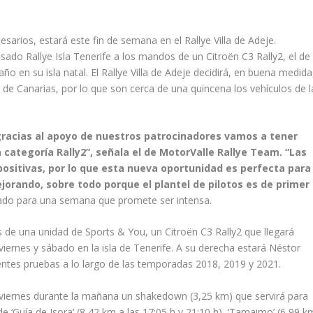
sarios, estará este fin de semana en el Rallye Villa de Adeje.
ado Rallye Isla Tenerife a los mandos de un Citroën C3 Rally2, el de
ño en su isla natal. El Rallye Villa de Adeje decidirá, en buena medida
 Canarias, por lo que son cerca de una quincena los vehículos de l
 gracias al apoyo de nuestros patrocinadores vamos a tener
 categoría Rally2”, señala el de MotorValle Rallye Team. “Las
positivas, por lo que esta nueva oportunidad es perfecta para
jorando, sobre todo porque el plantel de pilotos es de primer
arado para una semana que promete ser intensa.
 de una unidad de Sports & You, un Citroën C3 Rally2 que llegará
iernes y sábado en la isla de Tenerife. A su derecha estará Néstor
tes pruebas a lo largo de las temporadas 2018, 2019 y 2021.
el viernes durante la mañana un shakedown (3,25 km) que servirá para
de ‘Guía de Isora’ (8,42 km a las 17:05 h y 21:10 h), ‘Tamaimo’ (6,99 k