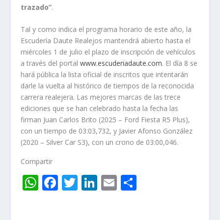
trazado”
.
Tal y como indica el programa horario de este año, la
Escudería Daute Realejos mantendrá abierto hasta el
miércoles 1 de julio el plazo de inscripción de vehículos
a través del portal
www.escuderiadaute.com
. El día 8 se
hará pública la lista oficial de inscritos que intentarán
darle la vuelta al histórico de tiempos de la reconocida
carrera realejera. Las mejores marcas de las trece
ediciones que se han celebrado hasta la fecha las
firman Juan Carlos Brito (2025 – Ford Fiesta R5 Plus),
con un tiempo de 03:03,732, y Javier Afonso González
(2020 – Silver Car S3), con un crono de 03:00,046.
Compartir
W
F
T
Li
E
C
h
ac
w
n
m
o
at
e
itt
k
ai
m