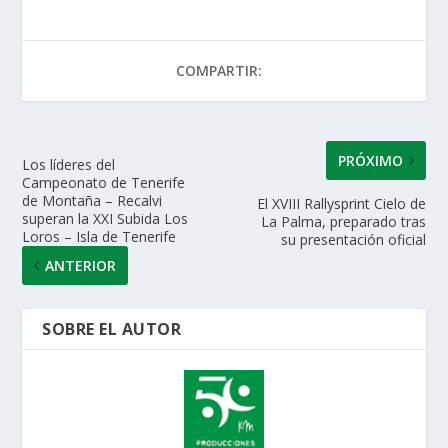
s
b
er
e
l
p
A
o
dI
ar
COMPARTIR:
p
o
n
ti
p
k
r
PRÓXIMO
Los líderes del
Campeonato de Tenerife
de Montaña – Recalvi
El XVIII Rallysprint Cielo de
superan la XXI Subida Los
La Palma, preparado tras
Loros – Isla de Tenerife
su presentación oficial
ANTERIOR
SOBRE EL AUTOR