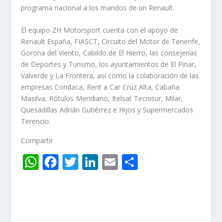
programa nacional a los mandos de un Renault.
El equipo ZH Motorsport cuenta con el apoyo de
Renault España, FIASCT, Circuito del Motor de Tenerife,
Gorona del Viento, Cabildo de El Hierro, las consejerías
de Deportes y Turismo, los ayuntamientos de El Pinar,
Valverde y La Frontera, así como la colaboración de las
empresas Condaca, Rent a Car Cruz Alta, Cabaña
Masilva, Rótulos Meridiano, Itelsat Tecnisur, Milar,
Quesadillas Adrián Gutiérrez e Hijos y Supermercados
Terencio.
Compartir
W
F
T
Li
E
C
h
ac
w
n
m
o
at
e
itt
k
ai
m
s
b
er
e
l
p