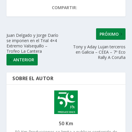
A
o
dI
ar
COMPARTIR:
p
o
n
ti
p
k
r
PRÓXIMO
Juan Delgado y Jorge Darío
se imponen en el Trial 4×4
Extremo Valsequillo –
Tony y Aday Lujan terceros
Trofeo La Cantera
en Galicia – CEEA – 7º Eco
Rally A Coruña
ANTERIOR
SOBRE EL AUTOR
50 Km
50 Km Producciones se limita a publicar contenido de