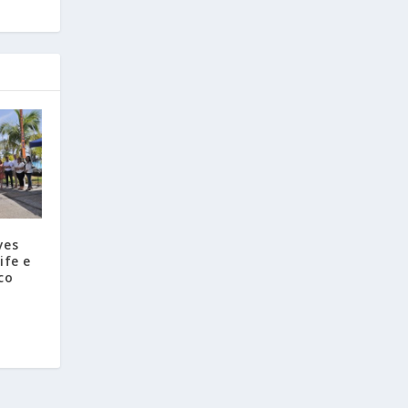
yes
ife e
co