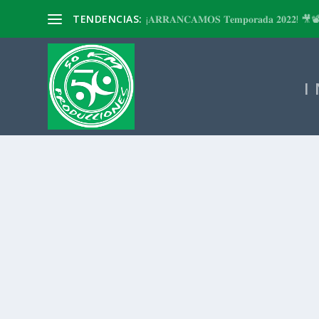
TENDENCIAS:
¡𝐀𝐑𝐑𝐀𝐍𝐂𝐀𝐌𝐎𝐒 𝐓𝐞𝐦𝐩𝐨𝐫𝐚𝐝𝐚 𝟐𝟎𝟐𝟐! 🎥
I