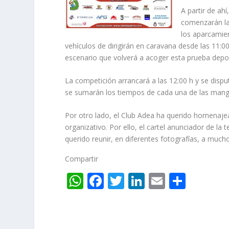
A partir de ahí
comenzarán las
los aparcamien
vehículos de dirigirán en caravana desde las 11:00
escenario que volverá a acoger esta prueba depor
La competición arrancará a las 12:00 h y se disput
se sumarán los tiempos de cada una de las mang
Por otro lado, el Club Adea ha querido homenajea
organizativo. Por ello, el cartel anunciador de la
querido reunir, en diferentes fotografías, a much
Compartir
W
F
T
Li
E
C
h
ac
w
n
m
o
at
e
itt
k
ai
m