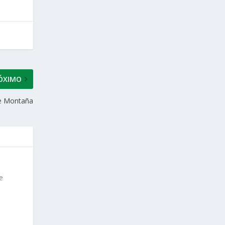
ÓXIMO
de Montaña
e