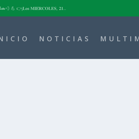
📽🚗💨 💪 👉¡𝐋𝐨𝐬 𝐌𝐈𝐄́𝐑𝐂𝐎𝐋𝐄𝐒, 𝟐𝟏...
NICIO
NOTICIAS
MULTI