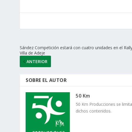
s
b
er
e
l
p
A
o
dI
ar
p
o
n
ti
p
k
r
Sández Competición estará con cuatro unidades en el Rall
Villa de Adeje
ANTERIOR
SOBRE EL AUTOR
50 Km
50 Km Producciones se limita
dichos contenidos.