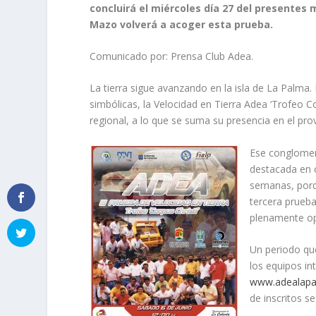
concluirá el miércoles día 27 del
presentes me
Mazo
volverá a acoger esta prueba.
Comunicado por: Prensa Club Adea.
La tierra sigue avanzando en la isla de La Palma.
simbólicas, la Velocidad en Tierra Adea ‘Trofeo C
regional, a lo que se suma su presencia en el provi
Ese conglomer
destacada en 
semanas, porqu
tercera prueba
plenamente op
Un periodo que
los equipos in
www.adealap
de inscritos s