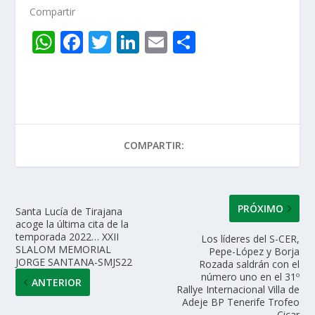
Compartir
W
F
T
Li
E
C
h
ac
w
n
m
o
at
e
itt
k
ai
m
s
b
er
e
l
p
A
o
dI
ar
COMPARTIR:
p
o
n
ti
p
k
r
PRÓXIMO
Santa Lucía de Tirajana
acoge la última cita de la
temporada 2022… XXII
Los líderes del S-CER,
SLALOM MEMORIAL
Pepe-López y Borja
JORGE SANTANA-SMJS22
Rozada saldrán con el
número uno en el 31º
ANTERIOR
Rallye Internacional Villa de
Adeje BP Tenerife Trofeo
Cicar