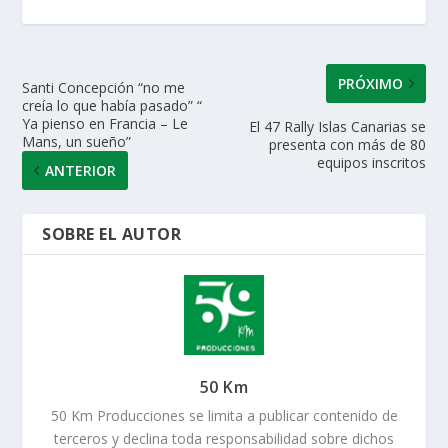
p
o
n
ti
p
k
r
PRÓXIMO
Santi Concepción “no me
creía lo que había pasado” “
Ya pienso en Francia – Le
El 47 Rally Islas Canarias se
Mans, un sueño”
presenta con más de 80
equipos inscritos
ANTERIOR
SOBRE EL AUTOR
50 Km
50 Km Producciones se limita a publicar contenido de
terceros y declina toda responsabilidad sobre dichos