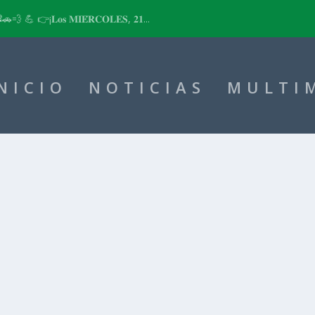
📽🚗💨 💪 👉¡𝐋𝐨𝐬 𝐌𝐈𝐄́𝐑𝐂𝐎𝐋𝐄𝐒, 𝟐𝟏...
NICIO
NOTICIAS
MULTI