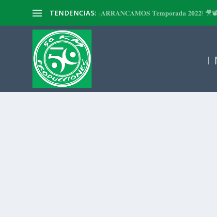
TENDENCIAS:
¡𝐀𝐑𝐑𝐀𝐍𝐂𝐀𝐌𝐎𝐒 𝐓𝐞𝐦𝐩𝐨𝐫𝐚𝐝𝐚 𝟐𝟎𝟐𝟐! 🎥
I