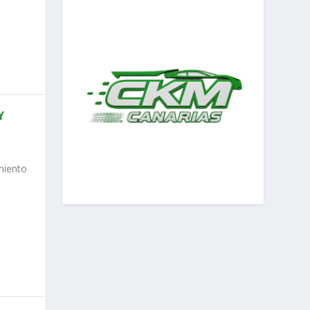
Y
amiento