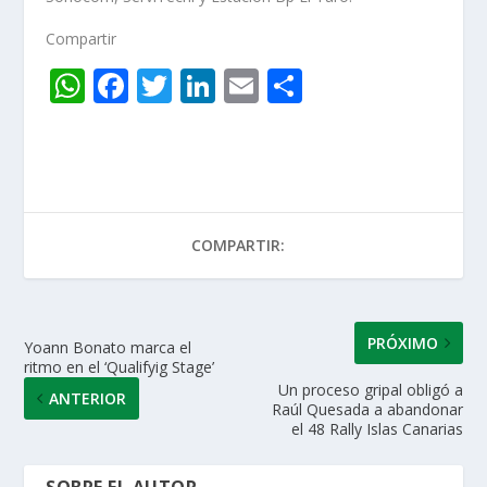
Compartir
W
F
T
Li
E
C
h
ac
w
n
m
o
at
e
itt
k
ai
m
s
b
er
e
l
p
A
o
dI
ar
COMPARTIR:
p
o
n
ti
p
k
r
PRÓXIMO
Yoann Bonato marca el
ritmo en el ‘Qualifyig Stage’
Un proceso gripal obligó a
ANTERIOR
Raúl Quesada a abandonar
el 48 Rally Islas Canarias