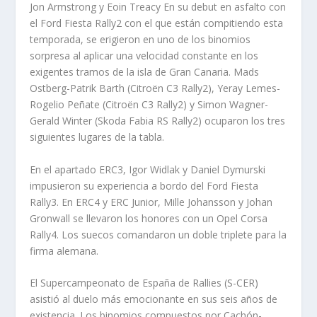
Jon Armstrong y Eoin Treacy En su debut en asfalto con
el Ford Fiesta Rally2 con el que están compitiendo esta
temporada, se erigieron en uno de los binomios
sorpresa al aplicar una velocidad constante en los
exigentes tramos de la isla de Gran Canaria. Mads
Ostberg-Patrik Barth (Citroën C3 Rally2), Yeray Lemes-
Rogelio Peñate (Citroën C3 Rally2) y Simon Wagner-
Gerald Winter (Skoda Fabia RS Rally2) ocuparon los tres
siguientes lugares de la tabla.
En el apartado ERC3, Igor Widlak y Daniel Dymurski
impusieron su experiencia a bordo del Ford Fiesta
Rally3. En ERC4 y ERC Junior, Mille Johansson y Johan
Gronwall se llevaron los honores con un Opel Corsa
Rally4. Los suecos comandaron un doble triplete para la
firma alemana.
El Supercampeonato de España de Rallies (S-CER)
asistió al duelo más emocionante en sus seis años de
existencia. Los binomios compuestos por Cachón-