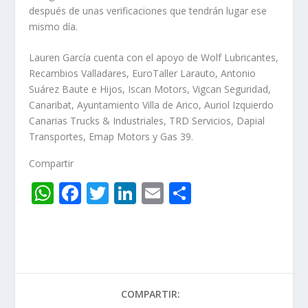
después de unas verificaciones que tendrán lugar ese
mismo día.
Lauren García cuenta con el apoyo de Wolf Lubricantes,
Recambios Valladares, EuroTaller Larauto, Antonio
Suárez Baute e Hijos, Iscan Motors, Vigcan Seguridad,
Canaribat, Ayuntamiento Villa de Arico, Auriol Izquierdo
Canarias Trucks & Industriales, TRD Servicios, Dapial
Transportes, Emap Motors y Gas 39.
Compartir
W
F
T
Li
E
C
h
ac
w
n
m
o
at
e
itt
k
ai
m
s
b
er
e
l
p
A
o
dI
ar
COMPARTIR:
p
o
n
ti