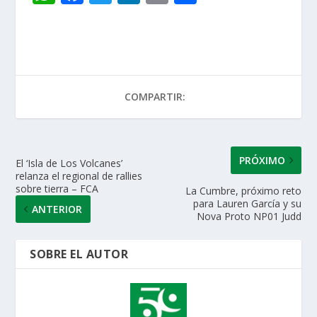
h
ac
w
n
m
o
at
e
itt
k
ai
m
s
b
er
e
l
p
A
o
dI
ar
COMPARTIR:
p
o
n
ti
p
k
r
PRÓXIMO
El ‘Isla de Los Volcanes’
relanza el regional de rallies
sobre tierra – FCA
La Cumbre, próximo reto
para Lauren García y su
ANTERIOR
Nova Proto NP01 Judd
SOBRE EL AUTOR