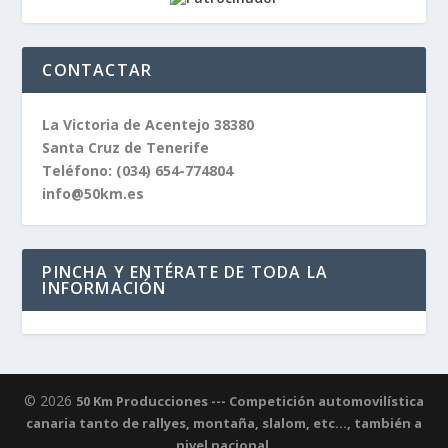
CONTACTAR
La Victoria de Acentejo 38380
Santa Cruz de Tenerife
Teléfono:
(034) 654-774804
info@50km.es
PINCHA Y ENTÉRATE DE TODA LA
INFORMACIÓN
© 2026
50 Km Producciones --- Competición automovilística
canaria tanto de rallyes, montaña, slalom, etc..., también a
nivel nacional.