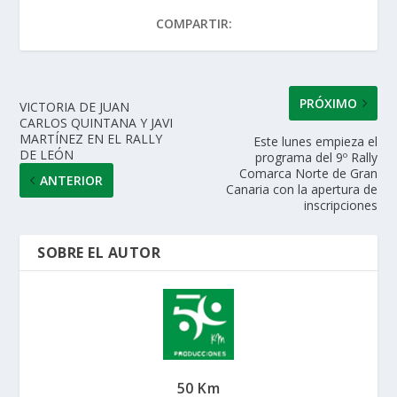
A
o
dI
ar
COMPARTIR:
p
o
n
ti
p
k
r
PRÓXIMO
VICTORIA DE JUAN
CARLOS QUINTANA Y JAVI
MARTÍNEZ EN EL RALLY
Este lunes empieza el
DE LEÓN
programa del 9º Rally
Comarca Norte de Gran
ANTERIOR
Canaria con la apertura de
inscripciones
SOBRE EL AUTOR
50 Km