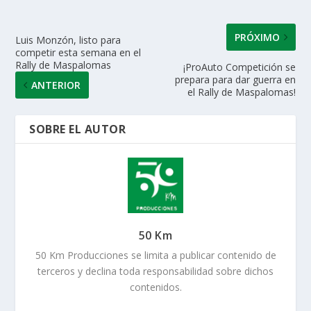
p
k
r
PRÓXIMO
Luis Monzón, listo para
competir esta semana en el
Rally de Maspalomas
¡ProAuto Competición se
prepara para dar guerra en
ANTERIOR
el Rally de Maspalomas!
SOBRE EL AUTOR
50 Km
50 Km Producciones se limita a publicar contenido de
terceros y declina toda responsabilidad sobre dichos
contenidos.