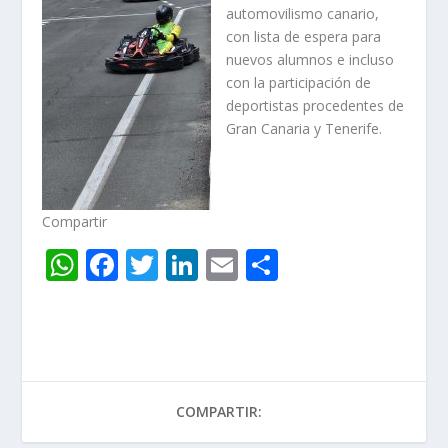
automovilismo canario,
con lista de espera para
nuevos alumnos e incluso
con la participación de
deportistas procedentes de
Gran Canaria y Tenerife.
Compartir
W
F
T
Li
E
C
h
ac
w
n
m
o
at
e
itt
k
ai
m
s
b
er
e
l
p
A
o
dI
ar
COMPARTIR:
p
o
n
ti