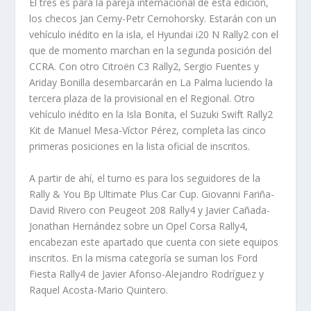
El tres es para la pareja internacional de esta edición,
los checos Jan Cerny-Petr Cernohorsky. Estarán con un
vehículo inédito en la isla, el Hyundai i20 N Rally2 con el
que de momento marchan en la segunda posición del
CCRA. Con otro Citroën C3 Rally2, Sergio Fuentes y
Ariday Bonilla desembarcarán en La Palma luciendo la
tercera plaza de la provisional en el Regional. Otro
vehículo inédito en la Isla Bonita, el Suzuki Swift Rally2
Kit de Manuel Mesa-Víctor Pérez, completa las cinco
primeras posiciones en la lista oficial de inscritos.
A partir de ahí, el turno es para los seguidores de la
Rally & You Bp Ultimate Plus Car Cup. Giovanni Fariña-
David Rivero con Peugeot 208 Rally4 y Javier Cañada-
Jonathan Hernández sobre un Opel Corsa Rally4,
encabezan este apartado que cuenta con siete equipos
inscritos. En la misma categoría se suman los Ford
Fiesta Rally4 de Javier Afonso-Alejandro Rodríguez y
Raquel Acosta-Mario Quintero.