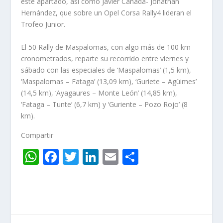
este apartado, así como Javier Cañada- Jonathan
Hernández, que sobre un Opel Corsa Rally4 lideran el
Trofeo Junior.
El 50 Rally de Maspalomas, con algo más de 100 km
cronometrados, reparte su recorrido entre viernes y
sábado con las especiales de ‘Maspalomas’ (1,5 km),
‘Maspalomas – Fataga’ (13,09 km), ‘Guriete – Agüimes’
(14,5 km), ‘Ayagaures – Monte León’ (14,85 km),
‘Fataga – Tunte’ (6,7 km) y ‘Guriente – Pozo Rojo’ (8
km).
Compartir
W
F
T
Li
E
C
h
ac
w
n
m
o
at
e
itt
k
ai
m
s
b
er
e
l
p
A
o
dI
ar