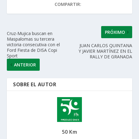
COMPARTIR:
p
o
n
ti
p
k
r
PRÓXIMO
Cruz-Mujica buscan en
Maspalomas su tercera
victoria consecutiva con el
JUAN CARLOS QUINTANA
Ford Fiesta de DISA Copi
Y JAVIER MARTÍNEZ EN EL
Sport
RALLY DE GRANADA
ANTERIOR
SOBRE EL AUTOR
50 Km