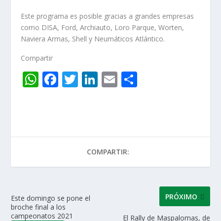
Este programa es posible gracias a grandes empresas
como DISA, Ford, Archiauto, Loro Parque, Worten,
Naviera Armas, Shell y Neumáticos Atlántico.
Compartir
W
F
T
Li
E
C
h
ac
w
n
m
o
at
e
itt
k
ai
m
s
b
er
e
l
p
A
o
dI
ar
COMPARTIR:
p
o
n
ti
p
k
r
PRÓXIMO
Este domingo se pone el
broche final a los
campeonatos 2021
El Rally de Maspalomas, de