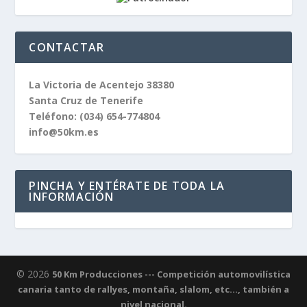
CONTACTAR
La Victoria de Acentejo 38380
Santa Cruz de Tenerife
Teléfono:
(034) 654-774804
info@50km.es
PINCHA Y ENTÉRATE DE TODA LA
INFORMACIÓN
© 2026
50 Km Producciones --- Competición automovilística
canaria tanto de rallyes, montaña, slalom, etc..., también a
nivel nacional.