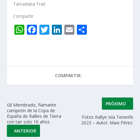
Tamadaba Trail.
Compartir
W
F
T
Li
E
C
h
ac
w
n
m
o
at
e
itt
k
ai
m
s
b
er
e
l
p
A
o
dI
ar
COMPARTIR:
p
o
n
ti
p
k
r
PRÓXIMO
Gil Membrado, flamante
campeón de la Copa de
España de Rallies de Tierra
Fotos Rallye Isla Tenerife
con tan solo 16 años
2023 – Autor: Maxi Pérez.
ANTERIOR