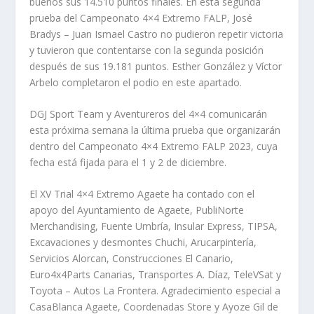
buenos sus 14.510 puntos finales. En esta segunda
prueba del Campeonato 4×4 Extremo FALP, José
Bradys – Juan Ismael Castro no pudieron repetir victoria
y tuvieron que contentarse con la segunda posición
después de sus 19.181 puntos. Esther González y Víctor
Arbelo completaron el podio en este apartado.
DGJ Sport Team y Aventureros del 4×4 comunicarán
esta próxima semana la última prueba que organizarán
dentro del Campeonato 4×4 Extremo FALP 2023, cuya
fecha está fijada para el 1 y 2 de diciembre.
El XV Trial 4×4 Extremo Agaete ha contado con el
apoyo del Ayuntamiento de Agaete, PubliNorte
Merchandising, Fuente Umbría, Insular Express, TIPSA,
Excavaciones y desmontes Chuchi, Arucarpintería,
Servicios Alorcan, Construcciones El Canario,
Euro4x4Parts Canarias, Transportes A. Díaz, TeleVSat y
Toyota – Autos La Frontera. Agradecimiento especial a
CasaBlanca Agaete, Coordenadas Store y Ayoze Gil de