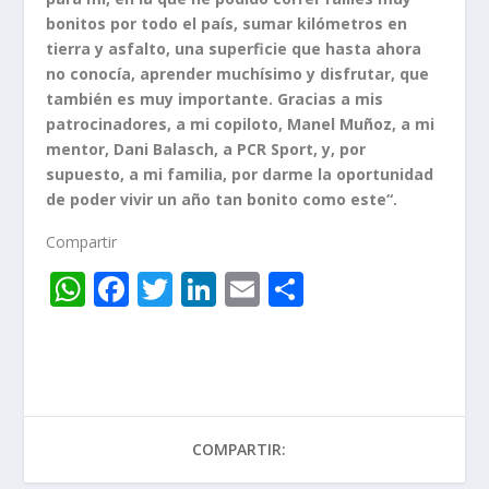
bonitos por todo el país, sumar kilómetros en
tierra y asfalto, una superficie que hasta ahora
no conocía, aprender muchísimo y disfrutar, que
también es muy importante. Gracias a mis
patrocinadores, a mi copiloto, Manel Muñoz, a mi
mentor, Dani Balasch, a PCR Sport, y, por
supuesto, a mi familia, por darme la oportunidad
de poder vivir un año tan bonito como este“.
Compartir
W
F
T
Li
E
C
h
ac
w
n
m
o
at
e
itt
k
ai
m
s
b
er
e
l
p
A
o
dI
ar
COMPARTIR:
p
o
n
ti