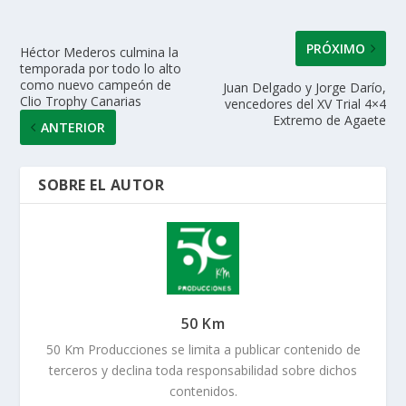
p
k
r
PRÓXIMO
Héctor Mederos culmina la
temporada por todo lo alto
como nuevo campeón de
Juan Delgado y Jorge Darío,
Clio Trophy Canarias
vencedores del XV Trial 4×4
Extremo de Agaete
ANTERIOR
SOBRE EL AUTOR
50 Km
50 Km Producciones se limita a publicar contenido de
terceros y declina toda responsabilidad sobre dichos
contenidos.