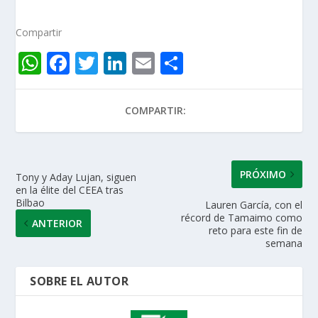
at
e
itt
k
ai
m
COMPARTIR:
s
b
er
e
l
p
A
o
dI
ar
p
o
n
ti
PRÓXIMO
Tony y Aday Lujan, siguen
en la élite del CEEA tras
p
k
r
Bilbao
Lauren García, con el
récord de Tamaimo como
ANTERIOR
reto para este fin de
semana
SOBRE EL AUTOR
50 Km