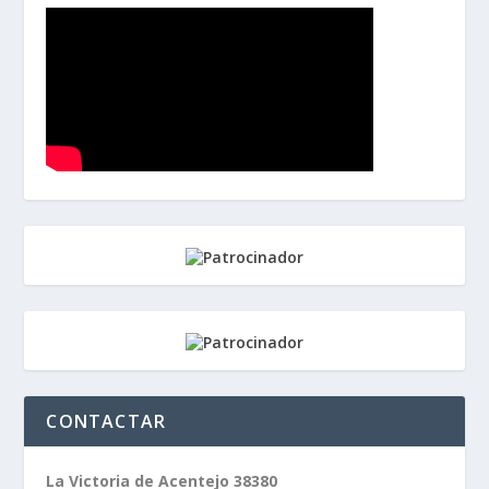
CONTACTAR
La Victoria de Acentejo 38380
Santa Cruz de Tenerife
Teléfono:
(034) 654-774804
info@50km.es