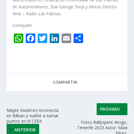
de Automovilismo, Star Garage Shop y Motor Directo
Web – Radio Las Palmas.
Compartir
W
F
T
Li
E
C
h
ac
w
n
m
o
at
e
itt
k
ai
m
s
b
er
e
l
p
A
o
dI
ar
COMPARTIR:
p
o
n
ti
p
k
r
PRÓXIMO
Mayte Gutiérrez reconecta
en Bilbao y vuelve a sumar
puntos en el CEEA
Fotos Rallysprint Atogo,
Tenerife 2023 Autor: Maxi
ANTERIOR
Pérez.