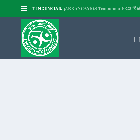
TENDENCIAS:
¡𝐀𝐑𝐑𝐀𝐍𝐂𝐀𝐌𝐎𝐒 𝐓𝐞𝐦𝐩𝐨𝐫𝐚𝐝𝐚 𝟐𝟎𝟐𝟐! 🎥
I