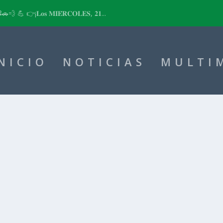
📽🚗💨 💪 👉¡𝐋𝐨𝐬 𝐌𝐈𝐄́𝐑𝐂𝐎𝐋𝐄𝐒, 𝟐𝟏...
NICIO
NOTICIAS
MULTI