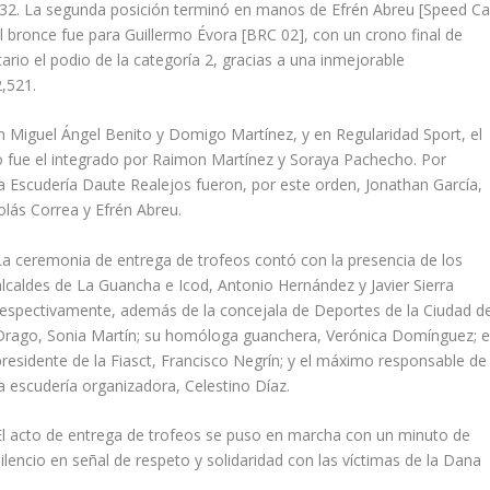
832. La segunda posición terminó en manos de Efrén Abreu [Speed Ca
 bronce fue para Guillermo Évora [BRC 02], con un crono final de
ario el podio de la categoría 2, gracias a una inmejorable
,521.
n Miguel Ángel Benito y Domigo Martínez, y en Regularidad Sport, el
io fue el integrado por Raimon Martínez y Soraya Pachecho. Por
 la Escudería Daute Realejos fueron, por este orden, Jonathan García,
olás Correa y Efrén Abreu.
La ceremonia de entrega de trofeos contó con la presencia de los
alcaldes de La Guancha e Icod, Antonio Hernández y Javier Sierra
respectivamente, además de la concejala de Deportes de la Ciudad de
Drago, Sonia Martín; su homóloga guanchera, Verónica Domínguez; e
presidente de la Fiasct, Francisco Negrín; y el máximo responsable de
la escudería organizadora, Celestino Díaz.
El acto de entrega de trofeos se puso en marcha con un minuto de
silencio en señal de respeto y solidaridad con las víctimas de la Dana