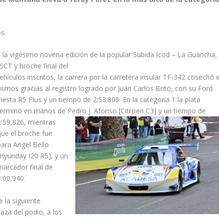
s.
 la vigésimo novena edición de la popular Subida Icod – La Guancha,
CT y broche final del
ulos inscritos, la carrera por la carretera insular TF-342 cosechó e
ismos gracias al registro
logrado por Juan Carlos Brito, con su Ford
Fiesta R5 Plus y un tiempo de 2:53:809. En la categoría 1 la plata
terminó en manos de Pedro J. Afonso
[Citröen C3] y un tiempo de
2:59,826, mientras
que el broche fue
para Angel Bello
[Hyunday I20 R5], y un
marcador final de
3:00,940.
e la siguiente
aza del podio, a los