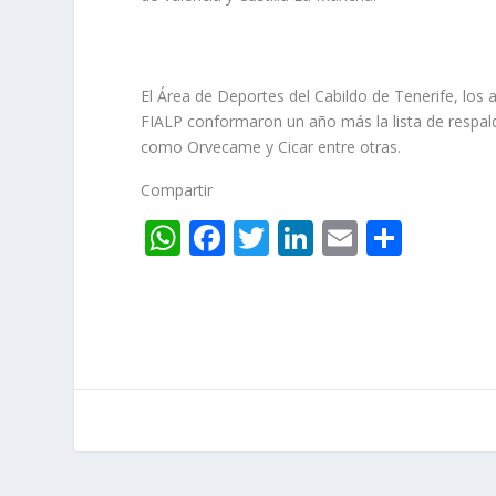
El Área de Deportes del Cabildo de Tenerife, los
FIALP conformaron un año más la lista de respald
como Orvecame y Cicar entre otras.
Compartir
W
F
T
Li
E
C
h
ac
w
n
m
o
at
e
itt
k
ai
m
s
b
er
e
l
p
A
o
dI
ar
p
o
n
ti
p
k
r