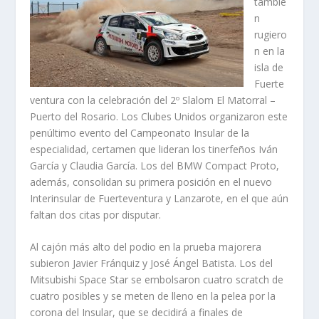
tambié
n
rugiero
n en la
isla de
Fuerte
ventura con la celebración del 2º Slalom El Matorral –
Puerto del Rosario. Los Clubes Unidos organizaron este
penúltimo evento del Campeonato Insular de la
especialidad, certamen que lideran los tinerfeños Iván
García y Claudia García. Los del BMW Compact Proto,
además, consolidan su primera posición en el nuevo
Interinsular de Fuerteventura y Lanzarote, en el que aún
faltan dos citas por disputar.
Al cajón más alto del podio en la prueba majorera
subieron Javier Fránquiz y José Ángel Batista. Los del
Mitsubishi Space Star se embolsaron cuatro scratch de
cuatro posibles y se meten de lleno en la pelea por la
corona del Insular, que se decidirá a finales de