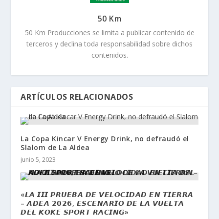
50 Km
50 Km Producciones se limita a publicar contenido de
terceros y declina toda responsabilidad sobre dichos
contenidos.
ARTÍCULOS RELACIONADOS
La Copa Kincar V Energy Drink, no defraudó el
Slalom de La Aldea
junio 5, 2023
«𝙇𝘼 𝙄𝙄𝙄 𝙋𝙍𝙐𝙀𝘽𝘼 𝘿𝙀 𝙑𝙀𝙇𝙊𝘾𝙄𝘿𝘼𝘿 𝙀𝙉 𝙏𝙄𝙀𝙍𝙍𝘼
– 𝘼𝘿𝙀𝘼 𝟮𝟬𝟮𝟲, 𝙀𝙎𝘾𝙀𝙉𝘼𝙍𝙄𝙊 𝘿𝙀 𝙇𝘼 𝙑𝙐𝙀𝙇𝙏𝘼
𝘿𝙀𝙇 𝙆𝙊𝙆𝙀 𝙎𝙋𝙊𝙍𝙏 𝙍𝘼𝘾𝙄𝙉𝙂»