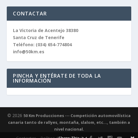
CONTACTAR
La Victoria de Acentejo 38380
Santa Cruz de Tenerife
Teléfono:
(034) 654-774804
info@50km.es
PINCHA Y ENTÉRATE DE TODA LA
INFORMACIÓN
© 2026
50 Km Producciones --- Competición automovilística
canaria tanto de rallyes, montaña, slalom, etc..., también a
nivel nacional.