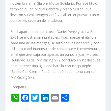
noviembre en el Slalom Motor Solidario. Por ese título
también pujan Miguel Cabrera y Mario Guillén, que
llevaron su Volkswagen Golf GTI al tercer puesto. Cinco
puntos les separan de la cabeza.
En el apartado de car-cross, Daniel Pérez y su La Base
SX01 se mostraron intratables. Tras marcar el ritmo en
cada una de las mangas, se hizo con los honores y con
el liderato del Interinsular de Lanzarote y Fuerteventura,
en el que aventaja por apenas un punto a Juan Moisés
Izquierdo. El del MV Racing SP2 concluyó en P2 después
de mantener una igualada batalla con Borja Rejón
(Speed Car Xtrem). Rubén de León abandonó con su
MV Racing SP2.
Compartir
W
F
T
Li
E
C
h
ac
w
n
m
o