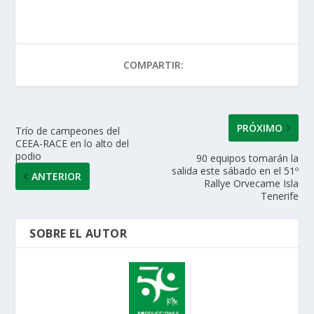
at
e
itt
k
ai
m
s
b
er
e
l
p
A
o
dI
ar
COMPARTIR:
p
o
n
ti
p
k
r
PRÓXIMO
Trío de campeones del
CEEA-RACE en lo alto del
podio
90 equipos tomarán la
salida este sábado en el 51º
ANTERIOR
Rallye Orvecame Isla
Tenerife
SOBRE EL AUTOR