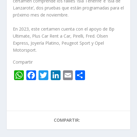
certamen comprende los rallies ‘Isla Tenerife’ e ‘Isla de
Lanzarote’, dos pruebas que están programadas para el
próximo mes de noviembre.
En 2023, este certamen cuenta con el apoyo de Bp
Ultimate, Plus Car Rent a Car, Pirelli, Fred. Olsen
Express, Joyería Platino, Peugeot Sport y Opel
Motorsport.
Compartir
W
F
T
Li
E
C
h
ac
w
n
m
o
at
e
itt
k
ai
m
s
b
er
e
l
p
A
o
dI
ar
COMPARTIR:
p
o
n
ti
p
k
r