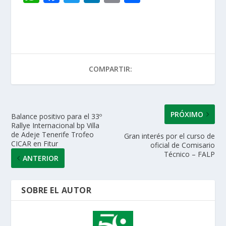
h
ac
w
n
m
o
at
e
itt
k
ai
m
s
b
er
e
l
p
A
o
dI
ar
COMPARTIR:
p
o
n
ti
p
k
r
PRÓXIMO
Balance positivo para el 33º
Rallye Internacional bp Villa
de Adeje Tenerife Trofeo
Gran interés por el curso de
CICAR en Fitur
oficial de Comisario
Técnico – FALP
ANTERIOR
SOBRE EL AUTOR