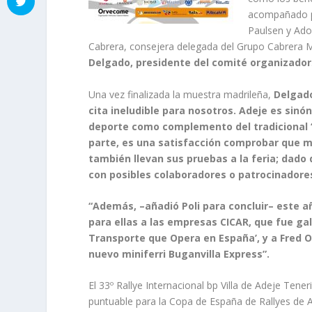
acompañado po
Paulsen y Ado
Cabrera, consejera delegada del Grupo Cabrera Me
Delgado, presidente del comité organizador
Una vez finalizada la muestra madrileña,
Delgad
cita ineludible para nosotros. Adeje es sin
deporte como complemento del tradicional ‘so
parte, es una satisfacción comprobar que m
también llevan sus pruebas a la feria; dado
con posibles colaboradores o patrocinadore
“Además, –añadió Poli para concluir– este
para ellas a las empresas CICAR, que fue ga
Transporte que Opera en España’, y a Fred O
nuevo miniferri Buganvilla Express”.
El 33º Rallye Internacional bp Villa de Adeje Tene
puntuable para la Copa de España de Rallyes de As