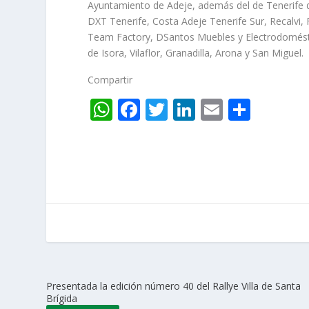
Ayuntamiento de Adeje, además del de Tenerife 
DXT Tenerife, Costa Adeje Tenerife Sur, Recalvi,
Team Factory, DSantos Muebles y Electrodoméstic
de Isora, Vilaflor, Granadilla, Arona y San Miguel.
Compartir
W
F
T
Li
E
C
h
ac
w
n
m
o
at
e
itt
k
ai
m
s
b
er
e
l
p
A
o
dI
ar
p
o
n
ti
p
k
r
Presentada la edición número 40 del Rallye Villa de Santa
Brígida