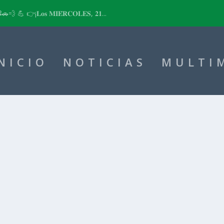
📽🚗💨 💪 👉¡𝐋𝐨𝐬 𝐌𝐈𝐄́𝐑𝐂𝐎𝐋𝐄𝐒, 𝟐𝟏...
NICIO
NOTICIAS
MULTI