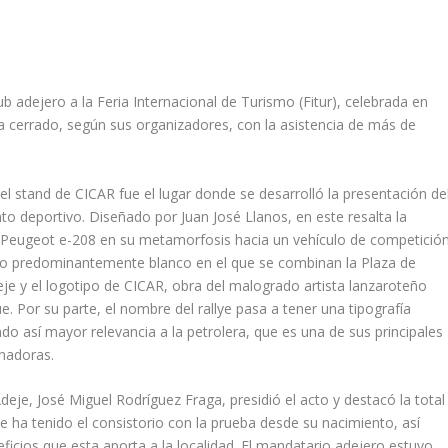
 adejero a la Feria Internacional de Turismo (Fitur), celebrada en
ha cerrado, según sus organizadores, con la asistencia de más de
l stand de CICAR fue el lugar donde se desarrolló la presentación de
nto deportivo. Diseñado por Juan José Llanos, en este resalta la
Peugeot e-208 en su metamorfosis hacia un vehículo de competició
o predominantemente blanco en el que se combinan la Plaza de
je y el logotipo de CICAR, obra del malogrado artista lanzaroteño
. Por su parte, el nombre del rallye pasa a tener una tipografía
do así mayor relevancia a la petrolera, que es una de sus principales
inadoras.
Adeje, José Miguel Rodríguez Fraga, presidió el acto y destacó la total
e ha tenido el consistorio con la prueba desde su nacimiento, así
ficios que esta aporta a la localidad. El mandatario adejero estuvo