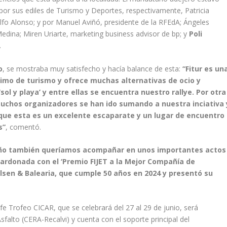
r sus ediles de Turismo y Deportes, respectivamente, Patricia
lfo Alonso; y por Manuel Aviñó, presidente de la RFEdA; Ángeles
dina; Miren Uriarte, marketing business advisor de bp; y
Poli
.
o
, se mostraba muy satisfecho y hacía balance de esta:
“Fitur es un
ónimo de turismo y ofrece muchas alternativas de ocio y
l y playa’ y entre ellas se encuentra nuestro rallye. Por otra
uchos organizadores se han ido sumando a nuestra inciativa 
 que esta es un excelente escaparate y un lugar de encuentro
s”
, comentó.
 año también queríamos acompañar en unos importantes actos
lardonada con el ‘Premio FIJET a la Mejor Compañía de
lsen & Balearia, que cumple 50 años en 2024 y presentó su
rife Trofeo CICAR, que se celebrará del 27 al 29 de junio, será
falto (CERA-Recalvi) y cuenta con el soporte principal del