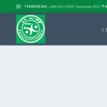
TENDENCIAS:
¡𝐀𝐑𝐑𝐀𝐍𝐂𝐀𝐌𝐎𝐒 𝐓𝐞𝐦𝐩𝐨𝐫𝐚𝐝𝐚 𝟐𝟎𝟐𝟐! 🎥
I