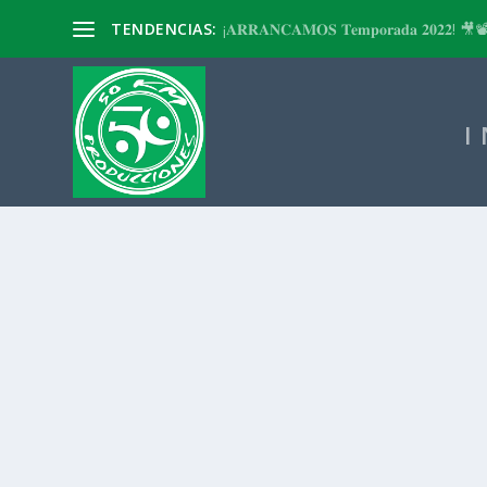
TENDENCIAS:
¡𝐀𝐑𝐑𝐀𝐍𝐂𝐀𝐌𝐎𝐒 𝐓𝐞𝐦𝐩𝐨𝐫𝐚𝐝𝐚 𝟐𝟎𝟐𝟐! 🎥
I