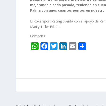
mejorando a cada pasada, teniendo en cuen
Palma con unos cuantos puntos en nuestro c
El Koke Sport Racing cuenta con el apoyo de Remo
Mari y Taller Edune.
Compartir
W
F
T
Li
E
C
h
ac
w
n
m
o
at
e
itt
k
ai
m
s
b
er
e
l
p
A
o
dI
ar
p
o
n
ti
p
k
r