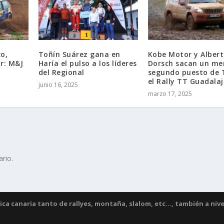
co,
Toñín Suárez gana en
Kobe Motor y Alber
r: M&J
Haría el pulso a los líderes
Dorsch sacan un mer
del Regional
segundo puesto de 
el Rally TT Guadala
junio 16, 2025
marzo 17, 2025
rio.
a canaria tanto de rallyes, montaña, slalom, etc..., también a nive