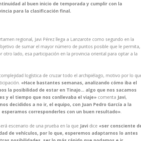
ntinuidad al buen inicio de temporada y cumplir con la
ncia para la clasificación final.
rtamen regional, Javi Pérez llega a Lanzarote como segundo en la
 objetivo de sumar el mayor número de puntos posible que le permita,
otro lado, esa participación en la provincia oriental para optar a la
complejidad logística de cruzar todo el archipiélago, motivo por lo qu
ticipación.
«Hace bastantes semanas, analizando cómo iba el
 la posibilidad de estar en Tinajo… algo que nos sacamos
es y el tiempo que nos conllevaba el viaje»
comenta
Javi
,
 decididos a no ir, el equipo, con Juan Pedro García a la
que esperamos corresponderles con un buen resultado»
.
 será escenario de una prueba en la que
Javi
dice
«ser consciente d
lidad de vehículos, por lo que, esperemos adaptarnos lo antes
tras posibilidades, ser lo más rápido que podamos e ir