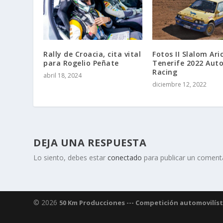
Rally de Croacia, cita vital
Fotos II Slalom Ari
para Rogelio Peñate
Tenerife 2022 Auto
Racing
abril 18, 2024
diciembre 12, 2022
DEJA UNA RESPUESTA
Lo siento, debes estar
conectado
para publicar un comenta
© 2026
50 Km Producciones --- Competición automovilístic