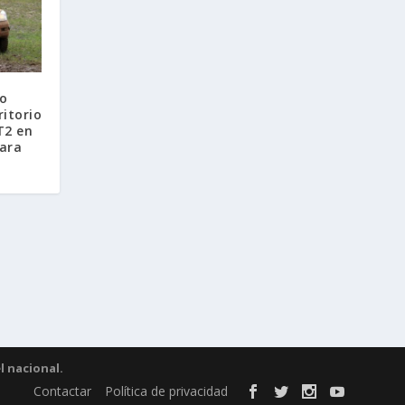
to
itorio
T2 en
jara
l nacional.
Contactar
Política de privacidad