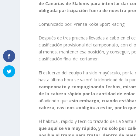
de Canarias de Slaloms para intentar dar co
obligada participación fuera de nuestra provi
Comunicado por: Prensa Koke Sport Racing
Después de tres pruebas llevadas a cabo en el ce
clasificación provisional del campeonato, con el
al menos, mantener esa posición, y conseguir, por 
clasificación final del certamen.
El esfuerzo del equipo ha sido mayúsculo, por la 
hasta última hora se valoró la idoneidad de la par
campeonato y compaginando fechas, miramos
de la cabeza rápido por la cantidad de enlac
añadiendo que
«sin embargo, cuando estábamos
cabeza, casi nos «obligó» a estar, por lo 
El habitual, rápido y técnico trazado de La Santa
que aquí se va muy rápido, y no sólo por ca
posible al tramo para tratar, dentro de nues