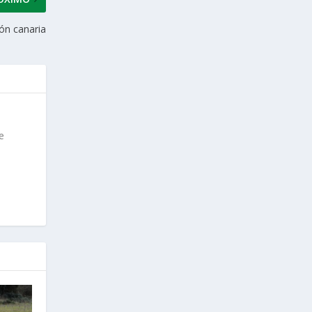
ión canaria
e