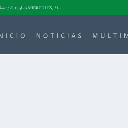
📽🚗💨 💪 👉¡𝐋𝐨𝐬 𝐌𝐈𝐄́𝐑𝐂𝐎𝐋𝐄𝐒, 𝟐𝟏...
NICIO
NOTICIAS
MULTI