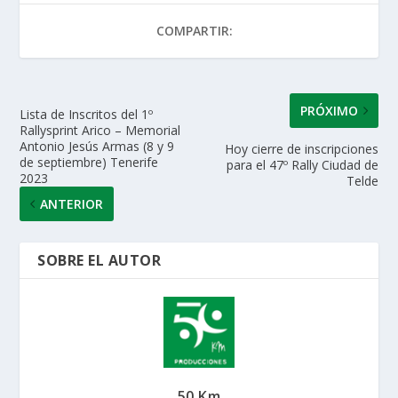
A
o
dI
ar
COMPARTIR:
p
o
n
ti
p
k
r
PRÓXIMO
Lista de Inscritos del 1º
Rallysprint Arico – Memorial
Antonio Jesús Armas (8 y 9
Hoy cierre de inscripciones
de septiembre) Tenerife
para el 47º Rally Ciudad de
2023
Telde
ANTERIOR
SOBRE EL AUTOR
50 Km