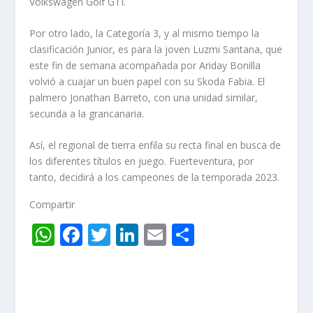
Volkswagen Golf GTI.
Por otro lado, la Categoría 3, y al mismo tiempo la
clasificación Junior, es para la joven Luzmi Santana, que
este fin de semana acompañada por Ariday Bonilla
volvió a cuajar un buen papel con su Skoda Fabia. El
palmero Jonathan Barreto, con una unidad similar,
secunda a la grancanaria.
Así, el regional de tierra enfila su recta final en busca de
los diferentes títulos en juego. Fuerteventura, por
tanto, decidirá a los campeones de la temporada 2023.
Compartir
W
F
T
Li
E
C
h
ac
w
n
m
o
at
e
itt
k
ai
m
s
b
er
e
l
p