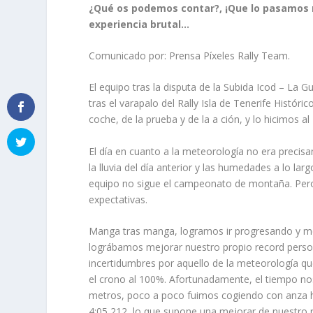
¿Qué os podemos contar?, ¡Que lo pasamos 
experiencia brutal…
Comunicado por: Prensa Píxeles Rally Team.
El equipo tras la disputa de la Subida Icod – La G
tras el varapalo del Rally Isla de Tenerife Históri
coche, de la prueba y de la a ción, y lo hicimos a
El día en cuanto a la meteorología no era preci
la lluvia del día anterior y las humedades a lo la
equipo no sigue el campeonato de montaña. Pero u
expectativas.
Manga tras manga, logramos ir progresando y mej
lográbamos mejorar nuestro propio record person
incertidumbres por aquello de la meteorología q
el crono al 100%. Afortunadamente, el tiempo nos
metros, poco a poco fuimos cogiendo con anza has
4:05,212, lo que supone una mejorar de nuestro r