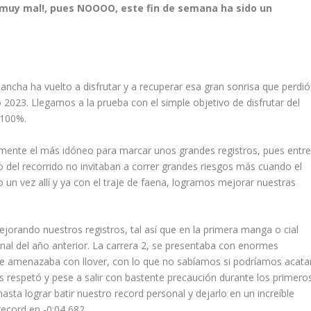
muy mal!, pues NOOOO, este fin de semana ha sido un
uancha ha vuelto a disfrutar y a recuperar esa gran sonrisa que perdió
co 2023. Llegamos a la prueba con el simple objetivo de disfrutar del
l 100%.
samente el más idóneo para marcar unos grandes registros, pues entr
rgo del recorrido no invitaban a correr grandes riesgos más cuando el
n vez allí y ya con el traje de faena, logramos mejorar nuestras
orando nuestros registros, tal así que en la primera manga o cial
al del año anterior. La carrera 2, se presentaba con enormes
ue amenazaba con llover, con lo que no sabíamos si podríamos acata
 respetó y pese a salir con bastente precaución durante los primero
ta lograr batir nuestro record personal y dejarlo en un increíble
ecord en -0:04,682.