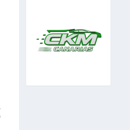
e
r
s