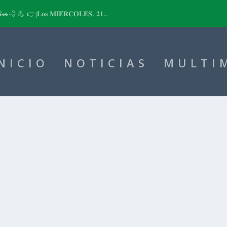
📽🚗💨 💪 👉¡𝐋𝐨𝐬 𝐌𝐈𝐄́𝐑𝐂𝐎𝐋𝐄𝐒, 𝟐𝟏...
NICIO
NOTICIAS
MULTI