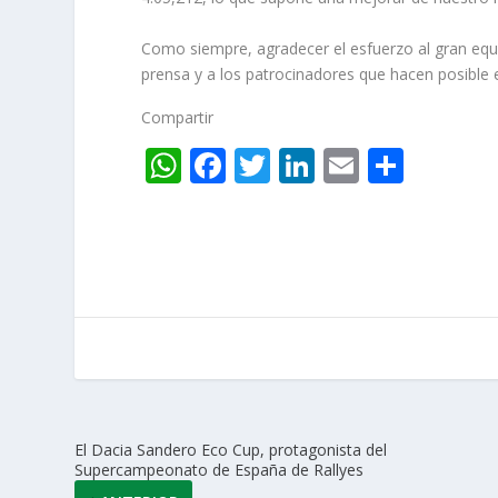
Como siempre, agradecer el esfuerzo al gran equ
prensa y a los patrocinadores que hacen posible 
Compartir
W
F
T
Li
E
C
h
ac
w
n
m
o
at
e
itt
k
ai
m
s
b
er
e
l
p
A
o
dI
ar
p
o
n
ti
p
k
r
El Dacia Sandero Eco Cup, protagonista del
Supercampeonato de España de Rallyes