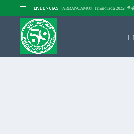
TENDENCIAS:
¡𝐀𝐑𝐑𝐀𝐍𝐂𝐀𝐌𝐎𝐒 𝐓𝐞𝐦𝐩𝐨𝐫𝐚𝐝𝐚 𝟐𝟎𝟐𝟐! 🎥
I