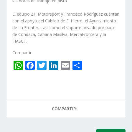
las horas de trabajo en pista.
El equipo ZH Motorsport y Francisco Rodríguez cuentan
con el apoyo del Cabildo de El Hierro, el Ayuntamiento
de La Frontera, así como el soporte privado por parte
de Condaca, Cabaña Masilva, MercaFrontera y la
FIASCT.
Compartir
W
F
T
Li
E
C
h
ac
w
n
m
o
at
e
itt
k
ai
m
s
b
er
e
l
p
A
o
dI
ar
COMPARTIR:
p
o
n
ti
p
k
r