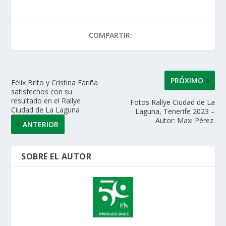
s
b
er
e
l
p
A
o
dI
ar
COMPARTIR:
p
o
n
ti
p
k
r
PRÓXIMO
Félix Brito y Cristina Fariña
satisfechos con su
resultado en el Rallye
Fotos Rallye Ciudad de La
Ciudad de La Laguna
Laguna, Tenerife 2023 –
Autor: Maxi Pérez.
ANTERIOR
SOBRE EL AUTOR