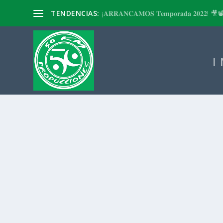
TENDENCIAS:
¡𝐀𝐑𝐑𝐀𝐍𝐂𝐀𝐌𝐎𝐒 𝐓𝐞𝐦𝐩𝐨𝐫𝐚𝐝𝐚 𝟐𝟎𝟐𝟐! 🎥
I