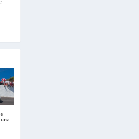
e
se
r una