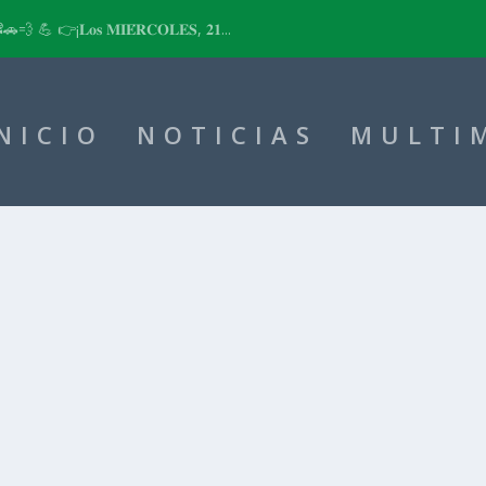
📽🚗💨 💪 👉¡𝐋𝐨𝐬 𝐌𝐈𝐄́𝐑𝐂𝐎𝐋𝐄𝐒, 𝟐𝟏...
NICIO
NOTICIAS
MULTI