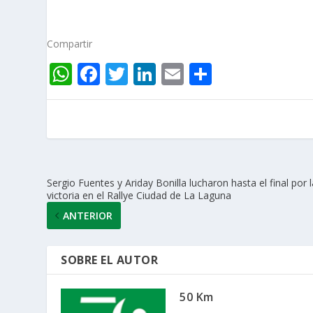
Compartir
W
F
T
Li
E
C
h
ac
w
n
m
o
at
e
itt
k
ai
m
s
b
er
e
l
p
A
o
dI
ar
p
o
n
ti
Sergio Fuentes y Ariday Bonilla lucharon hasta el final por l
victoria en el Rallye Ciudad de La Laguna
p
k
r
ANTERIOR
SOBRE EL AUTOR
50 Km