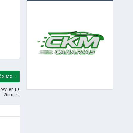
ÓXIMO
Show” en La
Gomera