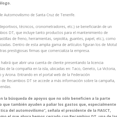
álogo.
de Automovilismo de Santa Cruz de Tenerife.
, deportivos, técnicos, cronometradores, etc.) se beneficiarán de un
bios DT, que incluye tanto productos para el mantenimiento de
pastillas de freno, herramientas, sepiolita, guantes, papel, etc.), como
izadas. Dentro de esta amplia gama de artículos figuran los de Motul
otras prestigiosas firmas que comercializa la empresa.
habrá que abrir una cuenta de cliente presentando la licencia
das de la compañía en la isla, ubicadas en: Taco, Geneto, La Victoria,
o y Arona. Entrando en el portal web de la Federación
ipo de Recambios DT se accede a más información sobre la campaña,
iendas.
n la búsqueda de apoyos que no sólo beneficien a la parte
no que también ayuden a paliar los gastos que, especialmente
ctica del automovilismo”, señala el presidente de la FIASCT,
 como el que ahora hemos cerrado con Recambios DT, una de la