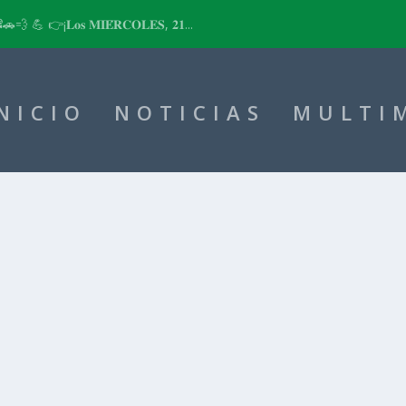
📽🚗💨 💪 👉¡𝐋𝐨𝐬 𝐌𝐈𝐄́𝐑𝐂𝐎𝐋𝐄𝐒, 𝟐𝟏...
NICIO
NOTICIAS
MULTI