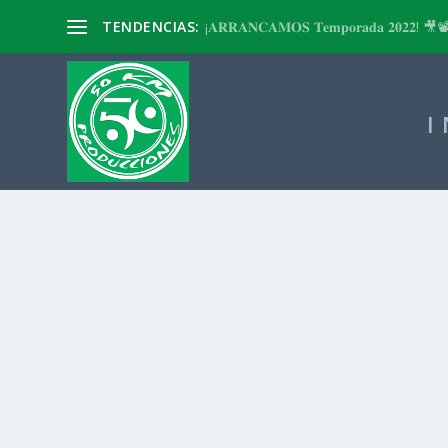
TENDENCIAS:
¡𝐀𝐑𝐑𝐀𝐍𝐂𝐀𝐌𝐎𝐒 𝐓𝐞𝐦𝐩𝐨𝐫𝐚𝐝𝐚 𝟐𝟎𝟐𝟐! 🎥
I