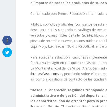
el importe de todos los productos de su cat
Comunicado por: Prensa Federación Interinsular 
Pilotos, copilotos y oficiales (comisarios de ruta
descuento del 15% en todo el catálogo de Recam
vehículos y consumibles de taller (aceite, filtros, 
piezas de recambio nuevas, reconstruidas o reutil
Liqui Moly, Luk, Sachs, NGK, o RecOficial, entre 
Para acceder a estas bonificaciones simplemente 
federativa en vigor en cualquiera de las ocho tien
La Montañeta, Icod de los Vinos, Arafo, San Isidr
(
https://fiasct.com/
) y pinchando sobre el logot
así como a los datos de contacto de las citadas t
“Desde la Federación seguimos trabajando e
administrativa o de gestión del deporte, si
los deportistas, han de afrontar para la prá
Francisco Negrín. “En este sentido, tratos