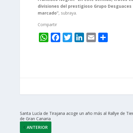
divisiones del prestigioso Grupo Desguaces
marcado”
, subraya.
Compartir
W
F
T
Li
E
C
h
ac
w
n
m
o
at
e
itt
k
ai
m
s
b
er
e
l
p
A
o
dI
ar
p
o
n
ti
p
k
r
Santa Lucía de Tirajana acoge un año más al Rallye de Tie
de Gran Canaria
ANTERIOR