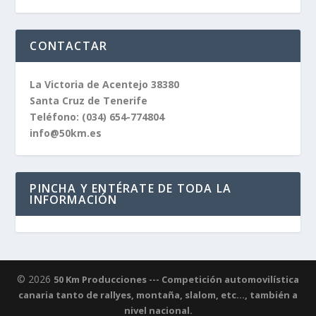
CONTACTAR
La Victoria de Acentejo 38380
Santa Cruz de Tenerife
Teléfono:
(034) 654-774804
info@50km.es
PINCHA Y ENTÉRATE DE TODA LA
INFORMACIÓN
© 2026
50 Km Producciones --- Competición automovilística
canaria tanto de rallyes, montaña, slalom, etc..., también a
nivel nacional.