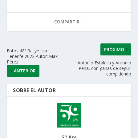
s
b
er
e
l
p
A
o
dI
ar
COMPARTIR:
p
o
n
ti
p
k
r
PRÓXIMO
Fotos 48º Rallye Isla
Tenerife 2022 Autor: Maxi
Pérez
Antonio Estalella y Antonio
Peña, con ganas de seguir
ANTERIOR
compitiendo
SOBRE EL AUTOR
50 Km