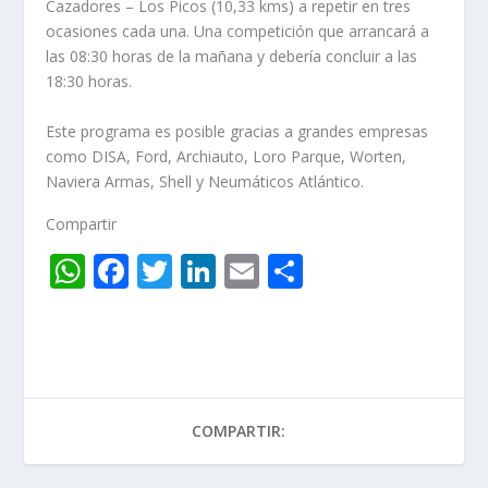
Cazadores – Los Picos (10,33 kms) a repetir en tres
ocasiones cada una. Una competición que arrancará a
las 08:30 horas de la mañana y debería concluir a las
18:30 horas.
Este programa es posible gracias a grandes empresas
como DISA, Ford, Archiauto, Loro Parque, Worten,
Naviera Armas, Shell y Neumáticos Atlántico.
Compartir
W
F
T
Li
E
C
h
ac
w
n
m
o
at
e
itt
k
ai
m
s
b
er
e
l
p
A
o
dI
ar
COMPARTIR:
p
o
n
ti
p
k
r