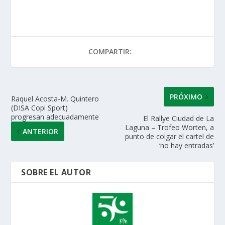
at
e
itt
k
ai
m
s
b
er
e
l
p
A
o
dI
ar
COMPARTIR:
p
o
n
ti
p
k
r
PRÓXIMO
Raquel Acosta-M. Quintero
(DISA Copi Sport)
progresan adecuadamente
El Rallye Ciudad de La
Laguna – Trofeo Worten, a
ANTERIOR
punto de colgar el cartel de
‘no hay entradas’
SOBRE EL AUTOR