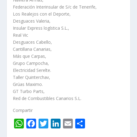
Federación Interinsular de S/c de Tenerife,
Los Realejos con el Deporte,
Desguaces Valeria,
Insular Express logística S.L.,
Real Vic
Desguaces Cabello,
Cantillana Canarias,
Más que Carpas,
Grupo Campocha,
Electricidad Serelte.
Taller Quinterchav,
Grúas Maximo.
GT Turbo Parts,
Red de Combustibles Canarios S.L.
Compartir
W
F
T
Li
E
C
h
ac
w
n
m
o