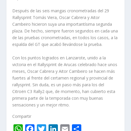
Después de las seis mangas cronometradas del 29
Rallysprint Tomás Viera, Oscar Cabrera y Aitor
Cambeiro hicieron suya una importantísima segunda
plaza. De hecho, siempre fueron segundos en cada una
de las pruebas cronometradas, en todos los casos, a la
espalda del GT que acabó llevándose la prueba.
Con los puntos logrados en Lanzarote, unido a la
victoria en el Rallysprint de Arucas celebrado hace unos
meses, Oscar Cabrera y Aitor Cambeiro se hacen más
fuertes al frente del certamen regional y provincial de
rallysprint. Sin duda, es un paso más para los del
Citroën C3 Rally2 que, de momento, han cubierto esta
primera parte de la temporada con muy buenas
sensaciones y un mejor ritmo.
Compartir
W
F
T
Li
E
C