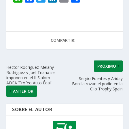
h
ac
w
n
m
o
at
e
itt
k
ai
m
s
b
er
e
l
p
A
o
dI
ar
COMPARTIR:
p
o
n
ti
p
k
r
PRÓXIMO
Héctor Rodríguez-Melany
Rodríguez y Joel Triana se
imponen en el II Slalom
Sergio Fuentes y Ariday
ADEA ‘Trofeo Auto Édal’
Bonilla rozan el podio en la
Clio Trophy Spain
ANTERIOR
SOBRE EL AUTOR