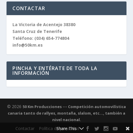
CONTACTAR
La Victoria de Acentejo 38380
Santa Cruz de Tenerife
Teléfono:
(034) 654-774804
info@50km.es
PINCHA Y ENTÉRATE DE TODA LA
INFORMACIÓN
© 2026
50 Km Producciones --- Competición automovilística
canaria tanto de rallyes, montaña, slalom, etc..., también a
nivel nacional.
Share This
Contactar
Política de privacidad